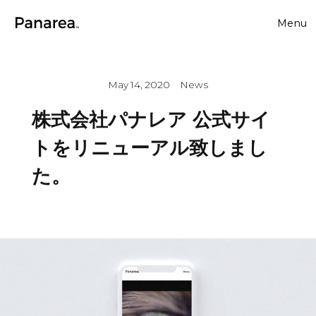
M
e
n
u
C
l
o
s
e
May 14, 2020
News
株式会社パナレア 公式サイ
トをリニューアル致しまし
た。