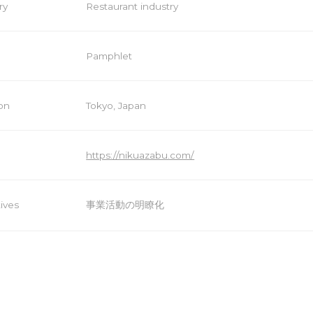
ry
Restaurant industry
Pamphlet
on
Tokyo, Japan
https://nikuazabu.com/
ives
事業活動の明瞭化