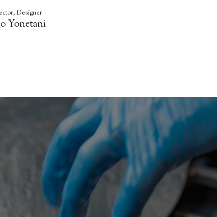
ector, Designer
o Yonetani