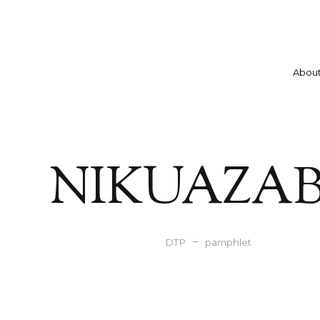
A
b
o
u
NIKUAZA
DTP
pamphlet