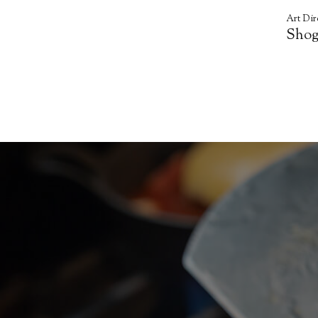
Art Dir
Shog