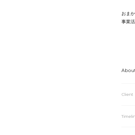
おま
事業
Abou
Client
Timeli